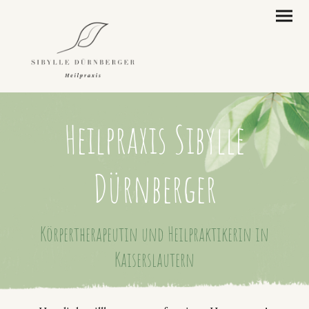
Heilpraxis Sibylle
Dürnberger
Körpertherapeutin und Heilpraktikerin in
Kaiserslautern